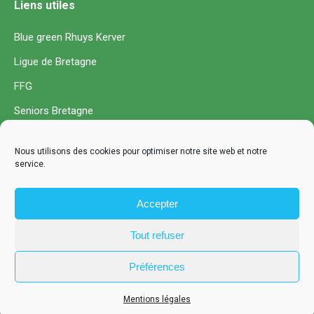
Liens utiles
Blue green Rhuys Kerver
Ligue de Bretagne
FFG
Seniors Bretagne
Coordonnées
Nous utilisons des cookies pour optimiser notre site web et notre
service.
Lieu-dit Kerver
Accepter
56730 Saint-Gildas-de-Rhuys
0297453009
Tout refuser
Préférences
Mentions légales
Mentions légales